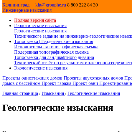
Калининград
klg@grouphe.ru
8 800 222 84 30
Инженерные изыскания
Полная версия сайта
Геологические изыскания
Геологические изыскания
Техническоге задание на инженерно-геологические изыс
Топосъемка | Геодезические изыскания
Исполнительная топографическая съемка
Подеревная топографическая съемка
Топосъемка для ландшафтного дизайна
Технический отчёт по результатам инженерно-геодезиче
Экологические изыскания
Проекты одноэтажных домов
Проекты двухэтажных домов
Про
домов с бассейном
Проект гаража
Проект бани
Проектировани
Главная страница
/
Изыскания
/
Геологические изыскания
Геологические изыскания