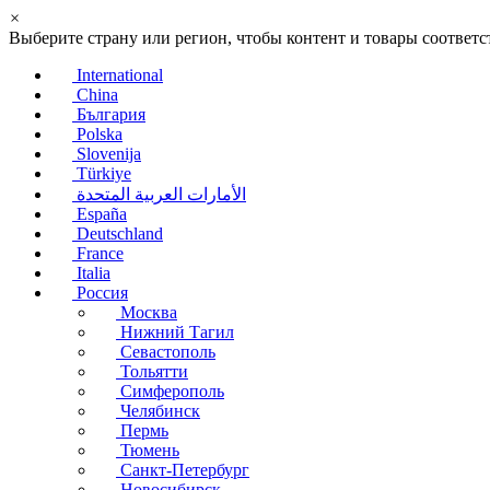
×
Выберите страну или регион, чтобы контент и товары соотве
International
China
България
Polska
Slovenija
Türkiye
الأمارات العربية المتحدة
España
Deutschland
France
Italia
Россия
Москва
Нижний Тагил
Севастополь
Тольятти
Симферополь
Челябинск
Пермь
Тюмень
Санкт-Петербург
Новосибирск