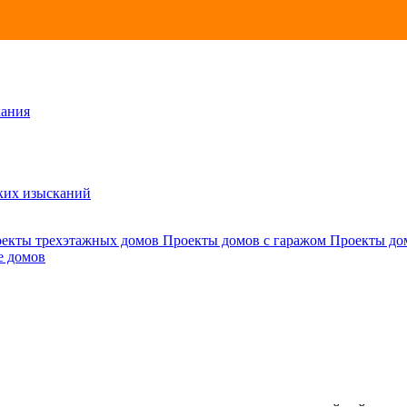
кания
ских изысканий
екты трехэтажных домов
Проекты домов с гаражом
Проекты до
е домов