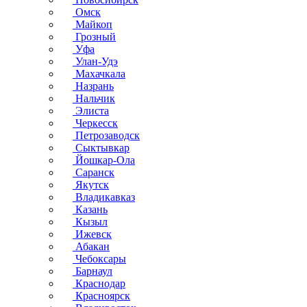
Омск
Майкоп
Грозный
Уфа
Улан-Удэ
Махачкала
Назрань
Нальчик
Элиста
Черкесск
Петрозаводск
Сыктывкар
Йошкар-Ола
Саранск
Якутск
Владикавказ
Казань
Кызыл
Ижевск
Абакан
Чебоксары
Барнаул
Краснодар
Красноярск