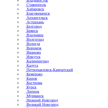
Владивосток
Ставрополь
Хабаровск
Благовещенск
Архангельск
Астрахань
Белгород
Брянск
Владимир
Волгоград
Вологда
Воронеж
Иваново
Иркутск
Калининград
Калуга
Петропавловск-Камчатский
Кемерово
Киров
Кострома
Курск
Липецк
Мурманск
Нижний Новгород
Великий Новгород