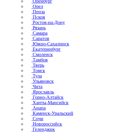
Оренбург
Орел
Пенза
Псков
Ростов-на-Дону
Рязань
Самара
Саратов
Южно-Сахалинск
Екатеринбург
Смоленск
Тамбов
Тверь
Томск
Тула
Ульяновск
Чита
Ярославль
Горно-Алтайск
Ханты-Мансийск
Анапа
Каменск-Уральский
Сочи
Новороссийск
Геленджик