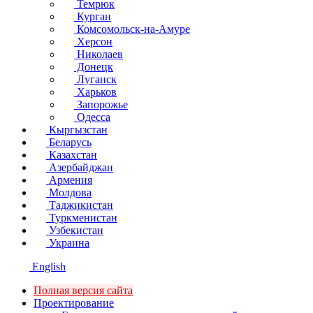
Темрюк
Курган
Комсомольск-на-Амуре
Херсон
Николаев
Донецк
Луганск
Харьков
Запорожье
Одесса
Кыргызстан
Беларусь
Казахстан
Азербайджан
Армения
Молдова
Таджикистан
Туркменистан
Узбекистан
Украина
English
Полная версия сайта
Проектирование