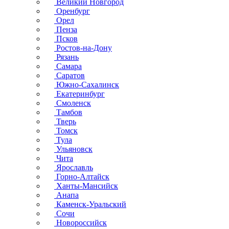
Великий Новгород
Оренбург
Орел
Пенза
Псков
Ростов-на-Дону
Рязань
Самара
Саратов
Южно-Сахалинск
Екатеринбург
Смоленск
Тамбов
Тверь
Томск
Тула
Ульяновск
Чита
Ярославль
Горно-Алтайск
Ханты-Мансийск
Анапа
Каменск-Уральский
Сочи
Новороссийск