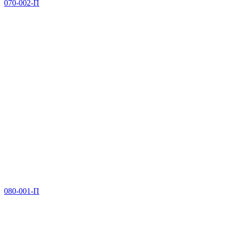
070-002-П
080-001-П