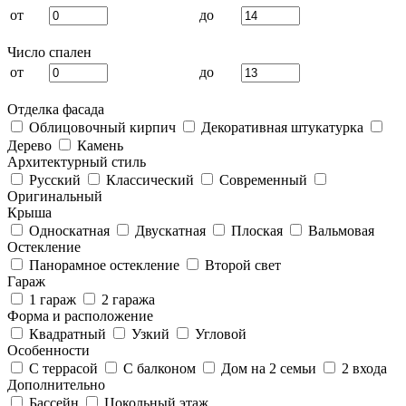
от
до
Число спален
от
до
Отделка фасада
Облицовочный кирпич
Декоративная штукатурка
Дерево
Камень
Архитектурный стиль
Русский
Классический
Современный
Оригинальный
Крыша
Односкатная
Двускатная
Плоская
Вальмовая
Остекление
Панорамное остекление
Второй свет
Гараж
1 гараж
2 гаража
Форма и расположение
Квадратный
Узкий
Угловой
Особенности
С террасой
С балконом
Дом на 2 семьи
2 входа
Дополнительно
Бассейн
Цокольный этаж