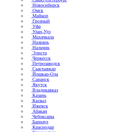
Новосибирск
Омск
Майкоп
Грозный
Уфа
Улан-Удэ
Махачкала
Назрань
Нальчик
Элиста
Черкесск
Петрозаводск
Сыктывкар
Йошкар-Ола
Саранск
Якутск
Владикавказ
Казань
Кызыл
Ижевск
Абакан
Чебоксары
Барнаул
Краснодар