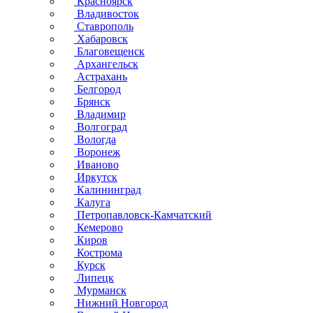
Красноярск
Владивосток
Ставрополь
Хабаровск
Благовещенск
Архангельск
Астрахань
Белгород
Брянск
Владимир
Волгоград
Вологда
Воронеж
Иваново
Иркутск
Калининград
Калуга
Петропавловск-Камчатский
Кемерово
Киров
Кострома
Курск
Липецк
Мурманск
Нижний Новгород