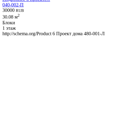
040-002-П
30000
RUB
2
30.08 м
Блоки
1 этаж
http://schema.org/Product
6
Проект дома 480-001-Л