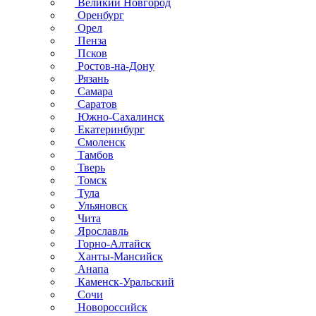
Великий Новгород
Оренбург
Орел
Пенза
Псков
Ростов-на-Дону
Рязань
Самара
Саратов
Южно-Сахалинск
Екатеринбург
Смоленск
Тамбов
Тверь
Томск
Тула
Ульяновск
Чита
Ярославль
Горно-Алтайск
Ханты-Мансийск
Анапа
Каменск-Уральский
Сочи
Новороссийск