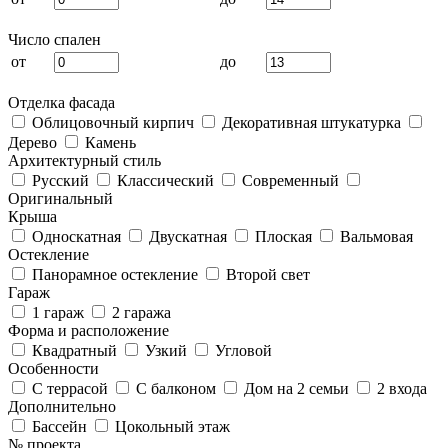
Число спален
от
до
Отделка фасада
Облицовочный кирпич
Декоративная штукатурка
Дерево
Камень
Архитектурный стиль
Русский
Классический
Современный
Оригинальный
Крыша
Односкатная
Двускатная
Плоская
Вальмовая
Остекление
Панорамное остекление
Второй свет
Гараж
1 гараж
2 гаража
Форма и расположение
Квадратный
Узкий
Угловой
Особенности
С террасой
С балконом
Дом на 2 семьи
2 входа
Дополнительно
Бассейн
Цокольный этаж
№ проекта