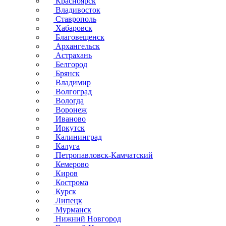
Красноярск
Владивосток
Ставрополь
Хабаровск
Благовещенск
Архангельск
Астрахань
Белгород
Брянск
Владимир
Волгоград
Вологда
Воронеж
Иваново
Иркутск
Калининград
Калуга
Петропавловск-Камчатский
Кемерово
Киров
Кострома
Курск
Липецк
Мурманск
Нижний Новгород