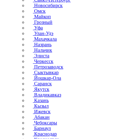
Новосибирск
Омск
Майкоп
Грозный
Уфа
Улан-Удэ
Махачкала
Назрань
Нальчик
Элиста
Черкесск
Петрозаводск
Сыктывкар
Йошкар-Ола
Саранск
Якутск
Владикавказ
Казань
Кызыл
Ижевск
Абакан
Чебоксары
Барнаул
Краснодар