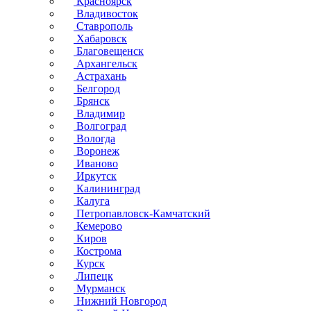
Красноярск
Владивосток
Ставрополь
Хабаровск
Благовещенск
Архангельск
Астрахань
Белгород
Брянск
Владимир
Волгоград
Вологда
Воронеж
Иваново
Иркутск
Калининград
Калуга
Петропавловск-Камчатский
Кемерово
Киров
Кострома
Курск
Липецк
Мурманск
Нижний Новгород