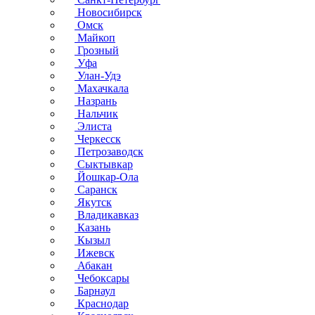
Новосибирск
Омск
Майкоп
Грозный
Уфа
Улан-Удэ
Махачкала
Назрань
Нальчик
Элиста
Черкесск
Петрозаводск
Сыктывкар
Йошкар-Ола
Саранск
Якутск
Владикавказ
Казань
Кызыл
Ижевск
Абакан
Чебоксары
Барнаул
Краснодар