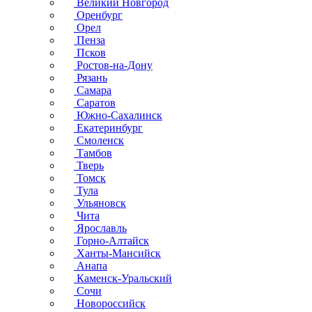
Великий Новгород
Оренбург
Орел
Пенза
Псков
Ростов-на-Дону
Рязань
Самара
Саратов
Южно-Сахалинск
Екатеринбург
Смоленск
Тамбов
Тверь
Томск
Тула
Ульяновск
Чита
Ярославль
Горно-Алтайск
Ханты-Мансийск
Анапа
Каменск-Уральский
Сочи
Новороссийск