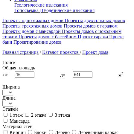
Геологические изыскания
Топосъемка | Геодезические изыскания
Проекты одноэтажных домов
Проекты двухэтажных домов
Проекты трехэтажных домов
Проекты домов с гаражом
Проекты домов с мансардой
Проекты домов с цокольным
этажом
Проекты домов с бассейном
Проект гаража
Проект
бани
Проектирование домов
Главная страница
/
Каталог проектов
/
Проект дома
Поиск
Общая площадь
2
от
до
м
Ширина
Длина
Этажей
1 этаж
2 этажа
3 этажа
Мансарда
Материал стен
Кирпич
Блоки
Дерево
Деревянный каркас