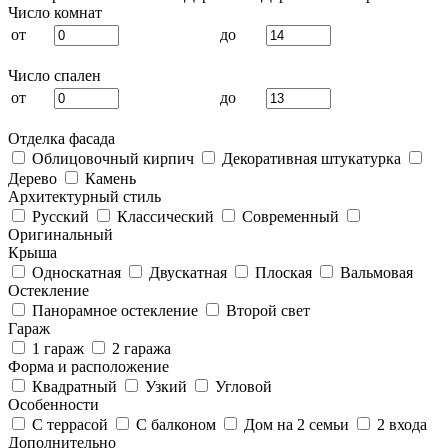
Число комнат
от
до
Число спален
от
до
Отделка фасада
Облицовочный кирпич
Декоративная штукатурка
Дерево
Камень
Архитектурный стиль
Русский
Классический
Современный
Оригинальный
Крыша
Односкатная
Двускатная
Плоская
Вальмовая
Остекление
Панорамное остекление
Второй свет
Гараж
1 гараж
2 гаража
Форма и расположение
Квадратный
Узкий
Угловой
Особенности
С террасой
С балконом
Дом на 2 семьи
2 входа
Дополнительно