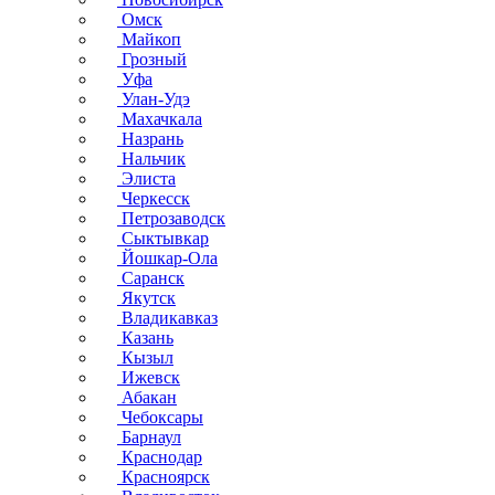
Омск
Майкоп
Грозный
Уфа
Улан-Удэ
Махачкала
Назрань
Нальчик
Элиста
Черкесск
Петрозаводск
Сыктывкар
Йошкар-Ола
Саранск
Якутск
Владикавказ
Казань
Кызыл
Ижевск
Абакан
Чебоксары
Барнаул
Краснодар
Красноярск