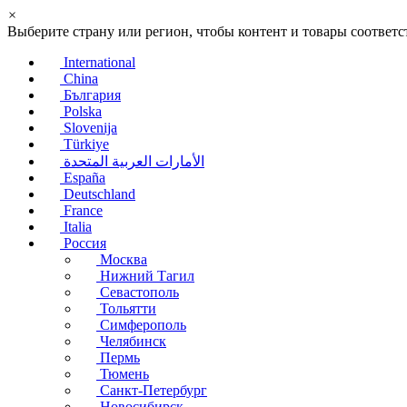
×
Выберите страну или регион, чтобы контент и товары соотве
International
China
България
Polska
Slovenija
Türkiye
الأمارات العربية المتحدة
España
Deutschland
France
Italia
Россия
Москва
Нижний Тагил
Севастополь
Тольятти
Симферополь
Челябинск
Пермь
Тюмень
Санкт-Петербург
Новосибирск