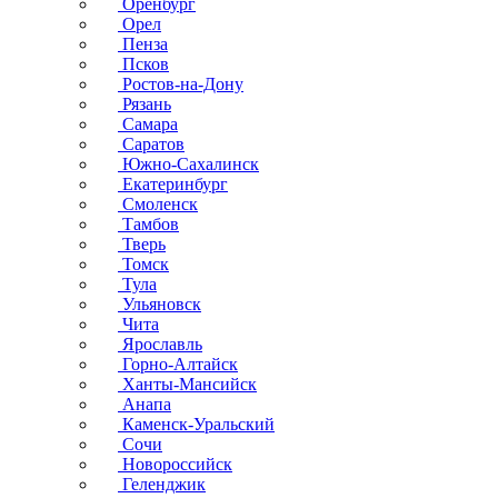
Оренбург
Орел
Пенза
Псков
Ростов-на-Дону
Рязань
Самара
Саратов
Южно-Сахалинск
Екатеринбург
Смоленск
Тамбов
Тверь
Томск
Тула
Ульяновск
Чита
Ярославль
Горно-Алтайск
Ханты-Мансийск
Анапа
Каменск-Уральский
Сочи
Новороссийск
Геленджик