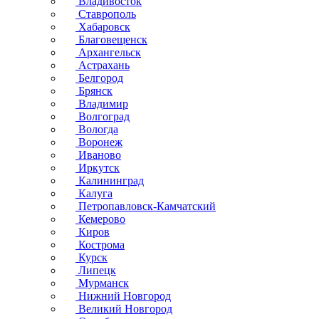
Владивосток
Ставрополь
Хабаровск
Благовещенск
Архангельск
Астрахань
Белгород
Брянск
Владимир
Волгоград
Вологда
Воронеж
Иваново
Иркутск
Калининград
Калуга
Петропавловск-Камчатский
Кемерово
Киров
Кострома
Курск
Липецк
Мурманск
Нижний Новгород
Великий Новгород