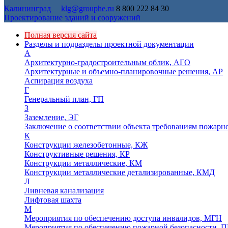
Калининград
klg@grouphe.ru
8 800 222 84 30
Проектирование зданий и сооружений
Полная версия сайта
Разделы и подразделы проектной документации
А
Архитектурно-градостроительным облик, АГО
Архитектурные и объемно-планировочные решения, АР
Аспирация воздуха
Г
Генеральный план, ГП
З
Заземление, ЭГ
Заключение о соответствии объекта требованиям пожарн
К
Конструкции железобетонные, КЖ
Конструктивные решения, КР
Конструкции металлические, КМ
Конструкции металлические детализированные, КМД
Л
Ливневая канализация
Лифтовая шахта
М
Мероприятия по обеспечению доступа инвалидов, МГН
Мероприятия по обеспечению пожарной безопасности, П