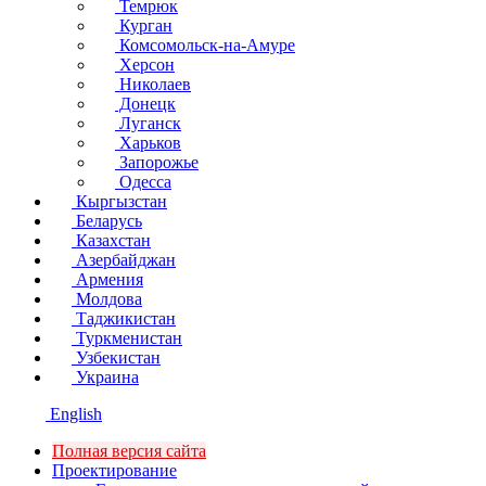
Темрюк
Курган
Комсомольск-на-Амуре
Херсон
Николаев
Донецк
Луганск
Харьков
Запорожье
Одесса
Кыргызстан
Беларусь
Казахстан
Азербайджан
Армения
Молдова
Таджикистан
Туркменистан
Узбекистан
Украина
English
Полная версия сайта
Проектирование