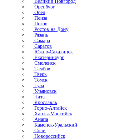
Великий Новгород
Оренбург
Орел
Пенза
Псков
Ростов-на-Дону
Рязань
Самара
Саратов
Южно-Сахалинск
Екатеринбург
Смоленск
Тамбов
Тверь
Томск
Тула
Ульяновск
Чита
Ярославль
Горно-Алтайск
Ханты-Мансийск
Анапа
Каменск-Уральский
Сочи
Новороссийск