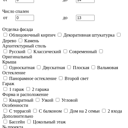
Число спален
от
до
Отделка фасада
Облицовочный кирпич
Декоративная штукатурка
Дерево
Камень
Архитектурный стиль
Русский
Классический
Современный
Оригинальный
Крыша
Односкатная
Двускатная
Плоская
Вальмовая
Остекление
Панорамное остекление
Второй свет
Гараж
1 гараж
2 гаража
Форма и расположение
Квадратный
Узкий
Угловой
Особенности
С террасой
С балконом
Дом на 2 семьи
2 входа
Дополнительно
Бассейн
Цокольный этаж
№ проекта