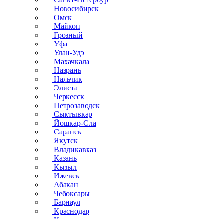
Новосибирск
Омск
Майкоп
Грозный
Уфа
Улан-Удэ
Махачкала
Назрань
Нальчик
Элиста
Черкесск
Петрозаводск
Сыктывкар
Йошкар-Ола
Саранск
Якутск
Владикавказ
Казань
Кызыл
Ижевск
Абакан
Чебоксары
Барнаул
Краснодар