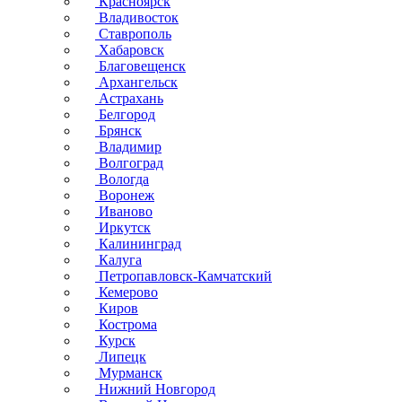
Красноярск
Владивосток
Ставрополь
Хабаровск
Благовещенск
Архангельск
Астрахань
Белгород
Брянск
Владимир
Волгоград
Вологда
Воронеж
Иваново
Иркутск
Калининград
Калуга
Петропавловск-Камчатский
Кемерово
Киров
Кострома
Курск
Липецк
Мурманск
Нижний Новгород