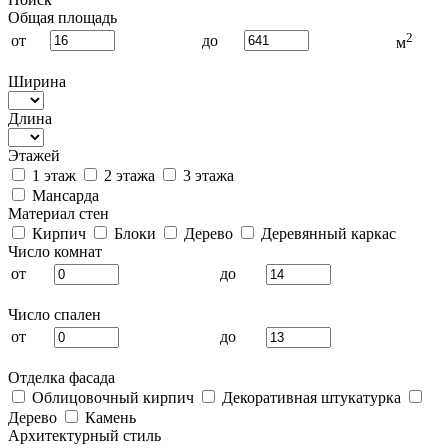
Общая площадь
2
от
до
м
Ширина
Длина
Этажей
1 этаж
2 этажа
3 этажа
Мансарда
Материал стен
Кирпич
Блоки
Дерево
Деревянный каркас
Число комнат
от
до
Число спален
от
до
Отделка фасада
Облицовочный кирпич
Декоративная штукатурка
Дерево
Камень
Архитектурный стиль