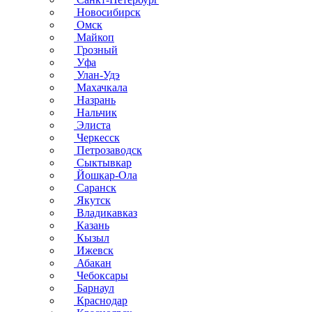
Новосибирск
Омск
Майкоп
Грозный
Уфа
Улан-Удэ
Махачкала
Назрань
Нальчик
Элиста
Черкесск
Петрозаводск
Сыктывкар
Йошкар-Ола
Саранск
Якутск
Владикавказ
Казань
Кызыл
Ижевск
Абакан
Чебоксары
Барнаул
Краснодар