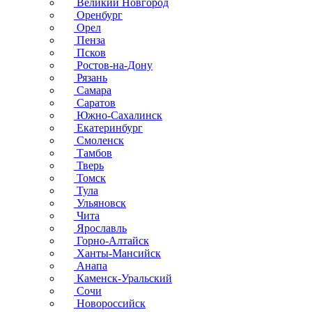
Великий Новгород
Оренбург
Орел
Пенза
Псков
Ростов-на-Дону
Рязань
Самара
Саратов
Южно-Сахалинск
Екатеринбург
Смоленск
Тамбов
Тверь
Томск
Тула
Ульяновск
Чита
Ярославль
Горно-Алтайск
Ханты-Мансийск
Анапа
Каменск-Уральский
Сочи
Новороссийск