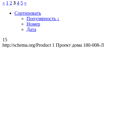
«
1
2
3
4
5
»
Сортировать
Популярность ↓
Номер
Дата
15
http://schema.org/Product
1
Проект дома 180-008-Л