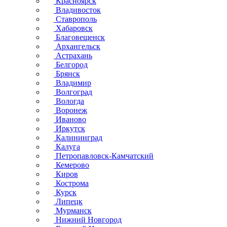
Красноярск
Владивосток
Ставрополь
Хабаровск
Благовещенск
Архангельск
Астрахань
Белгород
Брянск
Владимир
Волгоград
Вологда
Воронеж
Иваново
Иркутск
Калининград
Калуга
Петропавловск-Камчатский
Кемерово
Киров
Кострома
Курск
Липецк
Мурманск
Нижний Новгород