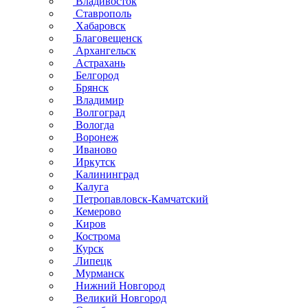
Владивосток
Ставрополь
Хабаровск
Благовещенск
Архангельск
Астрахань
Белгород
Брянск
Владимир
Волгоград
Вологда
Воронеж
Иваново
Иркутск
Калининград
Калуга
Петропавловск-Камчатский
Кемерово
Киров
Кострома
Курск
Липецк
Мурманск
Нижний Новгород
Великий Новгород