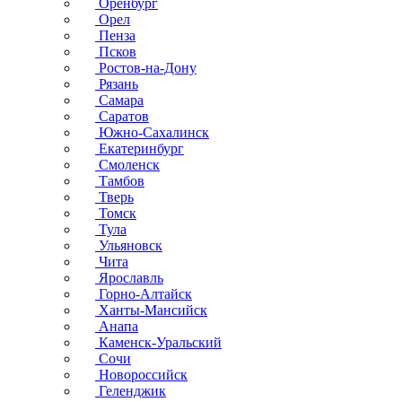
Оренбург
Орел
Пенза
Псков
Ростов-на-Дону
Рязань
Самара
Саратов
Южно-Сахалинск
Екатеринбург
Смоленск
Тамбов
Тверь
Томск
Тула
Ульяновск
Чита
Ярославль
Горно-Алтайск
Ханты-Мансийск
Анапа
Каменск-Уральский
Сочи
Новороссийск
Геленджик