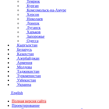
Темрюк
Курган
Комсомольск-на-Амуре
Херсон
Николаев
Донецк
Луганск
Харьков
Запорожье
Одесса
Кыргызстан
Беларусь
Казахстан
Азербайджан
Армения
Молдова
Таджикистан
Туркменистан
Узбекистан
Украина
English
Полная версия сайта
Проектирование