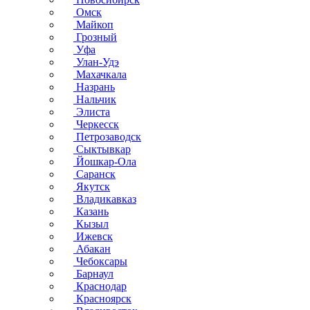
Омск
Майкоп
Грозный
Уфа
Улан-Удэ
Махачкала
Назрань
Нальчик
Элиста
Черкесск
Петрозаводск
Сыктывкар
Йошкар-Ола
Саранск
Якутск
Владикавказ
Казань
Кызыл
Ижевск
Абакан
Чебоксары
Барнаул
Краснодар
Красноярск