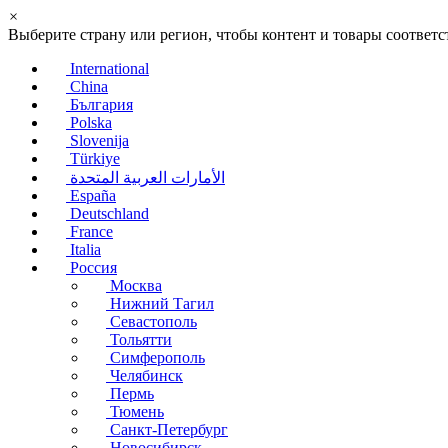
×
Выберите страну или регион, чтобы контент и товары соотве
International
China
България
Polska
Slovenija
Türkiye
الأمارات العربية المتحدة
España
Deutschland
France
Italia
Россия
Москва
Нижний Тагил
Севастополь
Тольятти
Симферополь
Челябинск
Пермь
Тюмень
Санкт-Петербург
Новосибирск